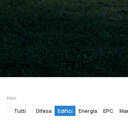
Filtri
Tutti
Difesa
Edifici
Energia
EPC
Mar