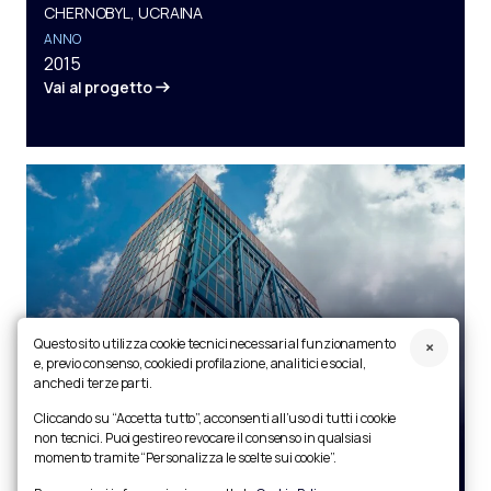
CHERNOBYL, UCRAINA
ANNO
2015
Vai al progetto
Questo sito utilizza cookie tecnici necessari al funzionamento
e, previo consenso, cookie di profilazione, analitici e social,
anche di terze parti.
EXO Building
Cliccando su “Accetta tutto”, acconsenti all’uso di tutti i cookie
LUOGO
non tecnici. Puoi gestire o revocare il consenso in qualsiasi
momento tramite “Personalizza le scelte sui cookie”.
DUBLIN, COUNTY DUBLIN IRELAND
ANNO