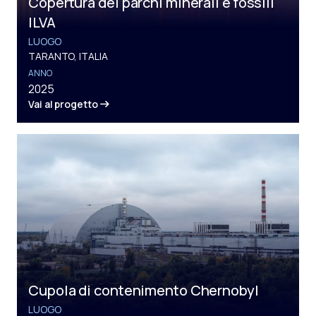
Copertura dei parchi minerali e fossili
ILVA
LUOGO
TARANTO, ITALIA
ANNO
2025
Vai al progetto
Cupola di contenimento Chernobyl
LUOGO