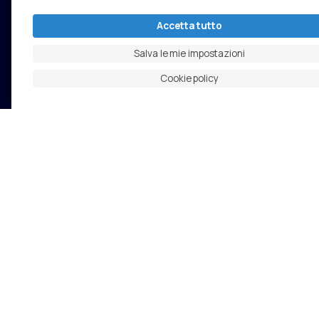
Lavoriamo l’acciaio con passione dal 1949
Accetta tutto
Salva le mie impostazioni
Cookie policy
SEDE CENTRALE
Corso Lino Zanussi, 26 33080 Porcia (PN) Italia
Tel: +39 0434 5581
Fax: +39 0434 361401
Email: info@cimolai.com
Email: media@cimolai.com
@2025 Cimolai S.p.A. Tutti i diritti riservati
Politica Integrata Qualit
Personalizza le scelte sui cookie