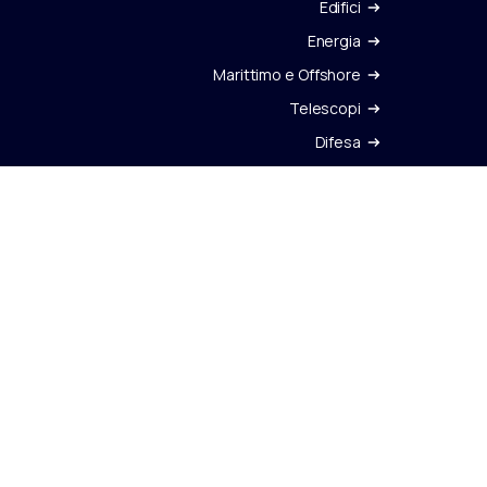
Edifici
Energia
Marittimo e Offshore
Telescopi
Difesa
Altre attività
ICI SU
 Pagina Instagram Cimolai
ai a Pagina Facebook Cimolai
Vai a Pagina Instagram Cimolai
zione d'accessibilità
Dati Aziendali