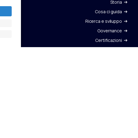
Storia
Cosa ci guida
Ricerca e sviluppo
Governance
Certificazioni
SEDE LEGALE
SEGU
Viale Pasteur, 49 00144 – Roma (RM) Italy
Vai a
V
Pec: cimolaispa@legalmail.it
à e BIM
Codice Etico
Privacy Policy
Cookie Policy
Politica Integrata
Whistleblowing
Dichiara