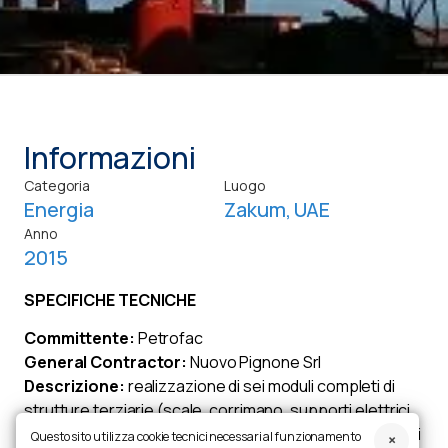
Informazioni
Categoria
Luogo
Energia
Zakum, UAE
Anno
2015
SPECIFICHE TECNICHE
Committente:
Petrofac
General Contractor:
Nuovo Pignone Srl
Descrizione:
realizzazione di sei moduli completi di
strutture terziarie (scale, corrimano, supporti elettrici,
tubazioni), ciascun modulo ha una dimensione di 20 m di
Questo sito utilizza cookie tecnici necessari al funzionamento