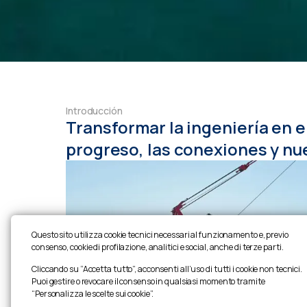
Introducción
Transformar la ingeniería en e
progreso, las conexiones y nu
Questo sito utilizza cookie tecnici necessari al funzionamento e, previo
consenso, cookie di profilazione, analitici e social, anche di terze parti.
Cliccando su “Accetta tutto”, acconsenti all’uso di tutti i cookie non tecnici.
Puoi gestire o revocare il consenso in qualsiasi momento tramite
“Personalizza le scelte sui cookie”.