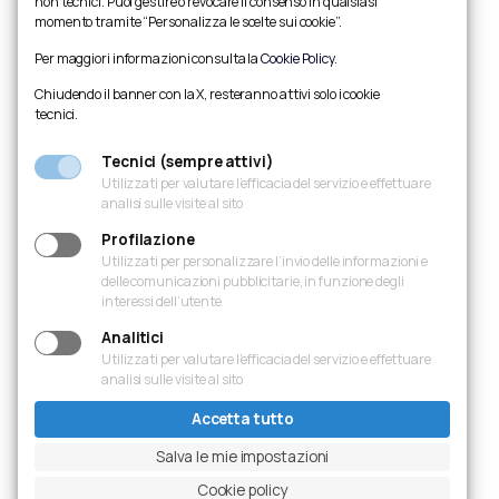
non tecnici. Puoi gestire o revocare il consenso in qualsiasi
momento tramite “Personalizza le scelte sui cookie”.
Per maggiori informazioni consulta la
Cookie Policy
.
Chiudendo il banner con la X, resteranno attivi solo i cookie
tecnici.
Tecnici (sempre attivi)
Utilizzati per valutare l’efficacia del servizio e effettuare
analisi sulle visite al sito
Profilazione
Utilizzati per personalizzare l’invio delle informazioni e
delle comunicazioni pubblicitarie, in funzione degli
interessi dell’utente
Analitici
Utilizzati per valutare l’efficacia del servizio e effettuare
analisi sulle visite al sito
Accetta tutto
Salva le mie impostazioni
Cookie policy