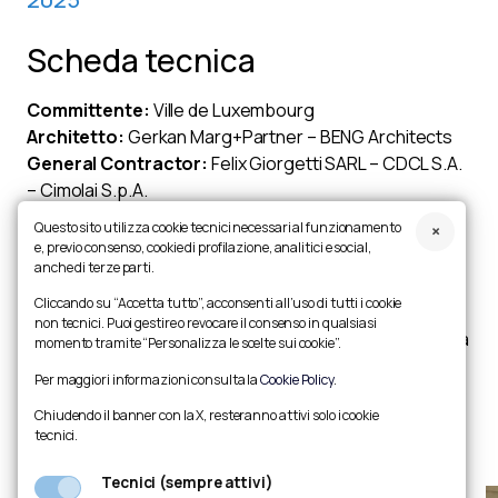
Scheda tecnica
Committente:
Ville de Luxembourg
Architetto:
Gerkan Marg+Partner – BENG Architects
General Contractor:
Felix Giorgetti SARL – CDCL S.A.
– Cimolai S.p.A.
Capacità:
9.500 posti a sedere
Questo sito utilizza cookie tecnici necessari al funzionamento
e, previo consenso, cookie di profilazione, analitici e social,
Descrizione:
anche di terze parti.
La costruzione dello stadio nazionale di football/rugby
Cliccando su “Accetta tutto”, acconsenti all’uso di tutti i cookie
è iniziata nell’agosto 2017 e si è conclusa nell’ottobre
non tecnici. Puoi gestire o revocare il consenso in qualsiasi
2019. Il sistema di supporto dello stadio è basato su una
momento tramite “Personalizza le scelte sui cookie”.
griglia rettangolare di 165 m × 135 m, con un interasse
Per maggiori informazioni consulta la
Cookie Policy
.
costante di 7,50 m. L’altezza dei supporti verticali è di 15
Chiudendo il banner con la X, resteranno attivi solo i cookie
m, con travi a sbalzo di 22 m.
tecnici.
Tecnici (sempre attivi)