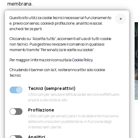
membrana.
Questo sito utilizza cookie tecnici necessari al funzionamento
e, previo consenso, cookie di profilazione, analitici e social,
anche di terze parti.
Cliccando su “Accetta tutto”, acconsenti all’uso di tutti i cookie
non tecnici. Puoi gestire o revocare il consenso in qualsiasi
momento tramite “Personalizza le scelte sui cookie”.
Per maggiori informazioni consulta la
Cookie Policy
.
Chiudendo il banner con la X, resteranno attivi solo i cookie
tecnici.
Tecnici (sempre attivi)
Utilizzati per valutare l’efficacia del servizio e effettuare
analisi sulle visite al sito
Profilazione
Slide precedente
Metti in pausa carosello
Slide successiva
Ingrandisci foto
Utilizzati per personalizzare l’invio delle informazioni e
delle comunicazioni pubblicitarie, in funzione degli
interessi dell’utente
Analitici