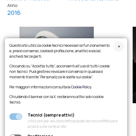
Anno
2016
Questo sito utilizza cookie tecnici necessari al funzionamento
e, previo consenso, cookie di profilazione, analitici e social,
anche di terze parti.
Cliccando su “Accetta tutto”, acconsenti all’uso di tutti i cookie
non tecnici. Puoi gestire o revocare il consenso in qualsiasi
momento tramite “Personalizza le scelte sui cookie”.
Per maggiori informazioni consulta la
Cookie Policy
.
Chiudendo il banner con la X, resteranno attivi solo i cookie
tecnici.
Tecnici (sempre attivi)
Slide precedente
Metti in pausa carosello
Slide successiva
Ingrandisci foto
Utilizzati per valutare l’efficacia del servizio e effettuare
analisi sulle visite al sito