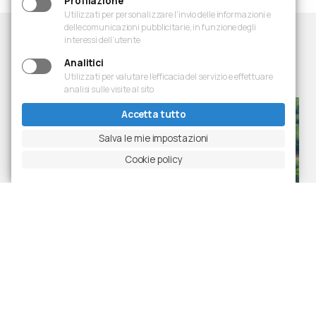
Profilazione
Utilizzati per personalizzare l’invio delle informazioni e
delle comunicazioni pubblicitarie, in funzione degli
interessi dell’utente
Analitici
Progetti
Ultime realizzazioni
Utilizzati per valutare l’efficacia del servizio e effettuare
analisi sulle visite al sito
Accetta tutto
Salva le mie impostazioni
Cookie policy