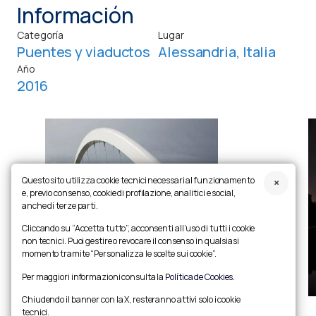
Información
Categoría
Lugar
Puentes y viaductos
Alessandria, Italia
Año
2016
Questo sito utilizza cookie tecnici necessari al funzionamento
e, previo consenso, cookie di profilazione, analitici e social,
anche di terze parti.
Cliccando su “Accetta tutto”, acconsenti all’uso di tutti i cookie
non tecnici. Puoi gestire o revocare il consenso in qualsiasi
momento tramite “Personalizza le scelte sui cookie”.
Per maggiori informazioni consulta la
Política de Cookies
.
Chiudendo il banner con la X, resteranno attivi solo i cookie
tecnici.