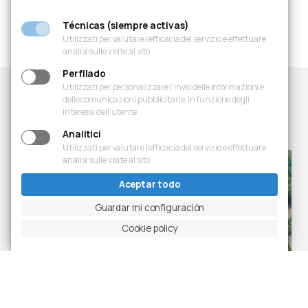
Diapositiva anterior
Pausar carrusel
Diapositiva siguiente
Ingrandisci foto
Técnicas (siempre activas)
Utilizzati per valutare l’efficacia del servizio e effettuare
analisi sulle visite al sito
Perfilado
Utilizzati per personalizzare l’invio delle informazioni e
delle comunicazioni pubblicitarie, in funzione degli
interessi dell’utente
Proyectos
Últimas realizaciones
Analitici
Utilizzati per valutare l’efficacia del servizio e effettuare
analisi sulle visite al sito
Aceptar todo
Guardar mi configuración
Cookie policy