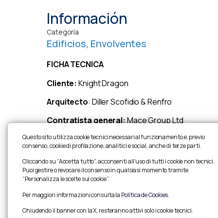
Información
Categoría
Edificios
,
Envolventes
FICHA TECNICA
Cliente:
Knight Dragon
Arquitecto
: Diller Scofidio & Renfro
Contratista general:
Mace Group Ltd
Questo sito utilizza cookie tecnici necessari al funzionamento e, previo
Dimensiones:
longitud: 220 m
consenso, cookie di profilazione, analitici e social, anche di terze parti.
Descripciòn:
suministro y montaje de cajones m
Cliccando su “Accetta tutto”, acconsenti all’uso di tutti i cookie non tecnici.
inoxidable.La estructura se compone de elemento
Puoi gestire o revocare il consenso in qualsiasi momento tramite
“Personalizza le scelte sui cookie”.
Per maggiori informazioni consulta la
Política de Cookies
.
Chiudendo il banner con la X, resteranno attivi solo i cookie tecnici.