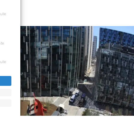
sulle
nte
sulle