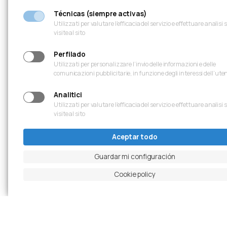
Técnicas (siempre activas)
Utilizzati per valutare l’efficacia del servizio e effettuare analisi 
visite al sito
Perfilado
Utilizzati per personalizzare l’invio delle informazioni e delle
comunicazioni pubblicitarie, in funzione degli interessi dell’ute
Analitici
Utilizzati per valutare l’efficacia del servizio e effettuare analisi 
visite al sito
Aceptar todo
Guardar mi configuración
Cookie policy