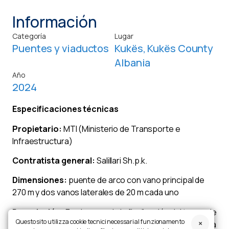
Información
Categoría
Lugar
Puentes y viaductos
Kukës, Kukës County
Albania
Año
2024
Especificaciones técnicas
Propietario:
MTI (Ministerio de Transporte e
Infraestructura)
Contratista general:
Salillari Sh.p.k.
Dimensiones:
puente de arco con vano principal de
270 m y dos vanos laterales de 20 m cada uno
Descripción:
En el marco de la finalización del tramo de
Questo sito utilizza cookie tecnici necessari al funzionamento
autopista de Kukës, que conecta Albania con Kosovo, la