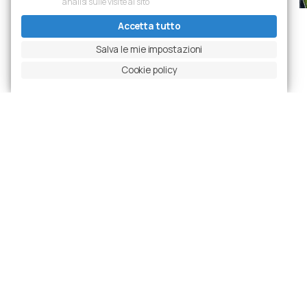
analisi sulle visite al sito
Accetta tutto
Slide precedente
Metti in pausa carosello
Slide successiva
Ingrandisci foto
Salva le mie impostazioni
Cookie policy
Progetti
Ultime realizzazioni