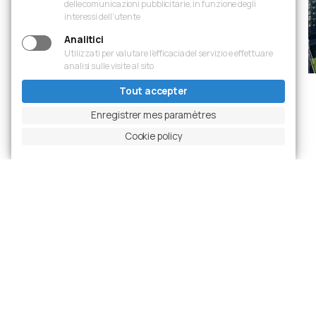
delle comunicazioni pubblicitarie, in funzione degli
interessi dell’utente
Analitici
Utilizzati per valutare l’efficacia del servizio e effettuare
analisi sulle visite al sito
Tout accepter
Diapositive précédente
Mettre en pause le carrousel
Diapositive suivante
Ingrandisci foto
Enregistrer mes paramètres
Cookie policy
Projets
Dernières réalisations