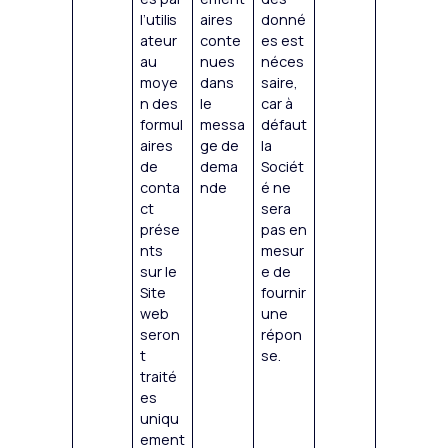
l’utilis
aires
donné
ateur
conte
es est
au
nues
néces
moye
dans
saire,
n des
le
car à
formul
messa
défaut
aires
ge de
la
de
dema
Sociét
conta
nde
é ne
ct
sera
prése
pas en
nts
mesur
sur le
e de
Site
fournir
web
une
seron
répon
t
se.
traité
es
uniqu
ement