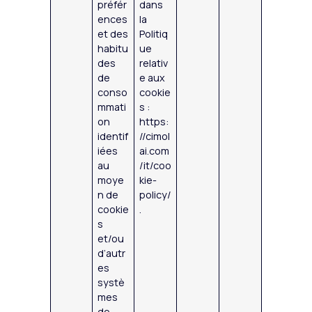
préfér
dans
ences
la
et des
Politiq
habitu
ue
des
relativ
de
e aux
conso
cookie
mmati
s :
on
https:
identif
//cimol
iées
ai.com
au
/it/coo
moye
kie-
n de
policy/
cookie
.
s
et/ou
d’autr
es
systè
mes
de