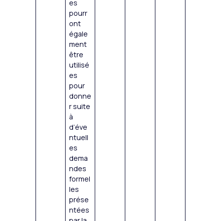
es
pourr
ont
égale
ment
être
utilisé
es
pour
donne
r suite
à
d’éve
ntuell
es
dema
ndes
formel
les
prése
ntées
par la