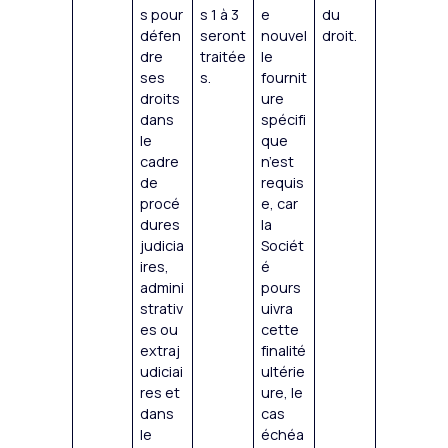
s pour
s 1 à 3
e
du
défen
seront
nouvel
droit.
dre
traitée
le
ses
s.
fournit
droits
ure
dans
spécifi
le
que
cadre
n’est
de
requis
procé
e, car
dures
la
judicia
Sociét
ires,
é
admini
pours
strativ
uivra
es ou
cette
extraj
finalité
udiciai
ultérie
res et
ure, le
dans
cas
le
échéa