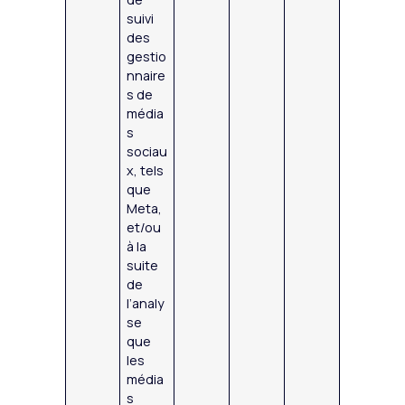
suivi
des
gestio
nnaire
s de
média
s
sociau
x, tels
que
Meta,
et/ou
à la
suite
de
l’analy
se
que
les
média
s