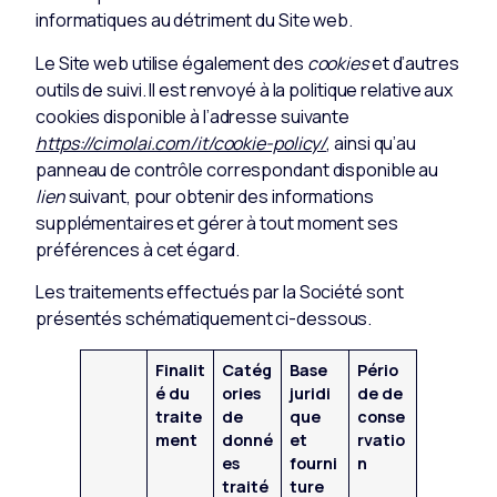
informatiques au détriment du Site web.
Le Site web utilise également des
cookies
et d’autres
outils de suivi. Il est renvoyé à la politique relative aux
cookies disponible à l’adresse suivante
https://cimolai.com/it/cookie-policy/
, ainsi qu’au
panneau de contrôle correspondant disponible au
lien
suivant, pour obtenir des informations
supplémentaires et gérer à tout moment ses
préférences à cet égard.
Les traitements effectués par la Société sont
présentés schématiquement ci-dessous.
Finalit
Catég
Base
Pério
é du
ories
juridi
de de
traite
de
que
conse
ment
donné
et
rvatio
es
fourni
n
traité
ture