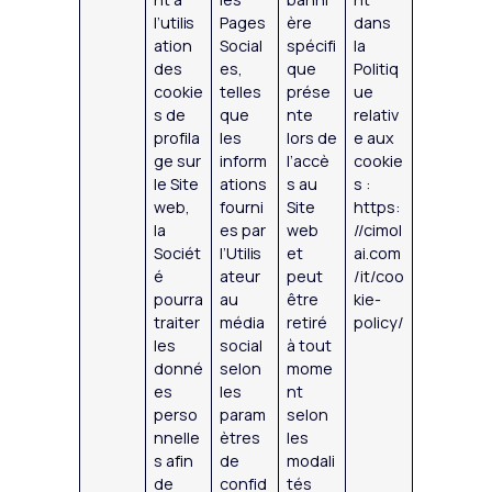
l’utilis
Pages
ère
dans
ation
Social
spécifi
la
des
es,
que
Politiq
cookie
telles
prése
ue
s de
que
nte
relativ
profila
les
lors de
e aux
ge sur
inform
l’accè
cookie
le Site
ations
s au
s :
web,
fourni
Site
https:
la
es par
web
//cimol
Sociét
l’Utilis
et
ai.com
é
ateur
peut
/it/coo
pourra
au
être
kie-
traiter
média
retiré
policy/
les
social
à tout
donné
selon
mome
es
les
nt
perso
param
selon
nnelle
ètres
les
s afin
de
modali
de
confid
tés