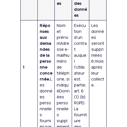
es
des
donné
es
Répo
Nom
Exécu
Les
nses
et
tion
donné
aux
préno
d’un
es
dema
mAdre
contra
seront
ndes
sse e-
t
suppri
de la
mailNu
auque
mées
perso
méro
l
6 mois
1
nne
de
l’Utilis
après
conce
téléph
ateur
leur
rnée.
L
one, si
est
collect
es
indiqu
partie,
e.
donné
éDonn
art. 6
es
ées
(1) (b)
perso
perso
RGPD.
nnelle
nnelle
La
s
s
fournit
fourni
suppl
ure
es par
ément
des