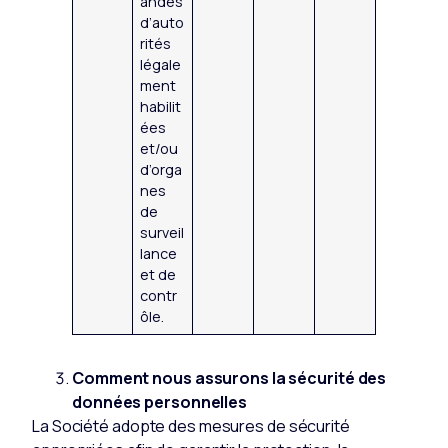
andes
d’auto
rités
légale
ment
habilit
ées
et/ou
d’orga
nes
de
surveil
lance
et de
contr
ôle.
Comment nous assurons la sécurité des
données personnelles
La Société adopte des mesures de sécurité