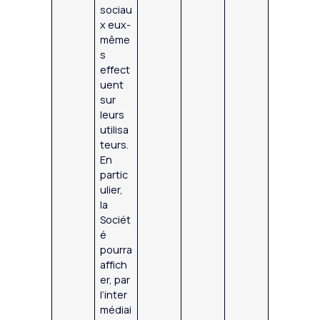
sociau
x eux-
même
s
effect
uent
sur
leurs
utilisa
teurs.
En
partic
ulier,
la
Sociét
é
pourra
affich
er, par
l’inter
médiai