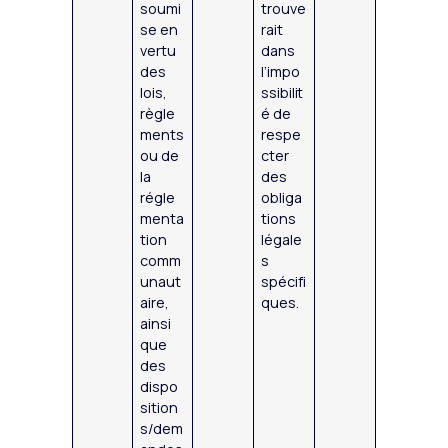
soumi
trouve
se en
rait
vertu
dans
des
l’impo
lois,
ssibilit
règle
é de
ments
respe
ou de
cter
la
des
régle
obliga
menta
tions
tion
légale
comm
s
unaut
spécifi
aire,
ques.
ainsi
que
des
dispo
sition
s/dem