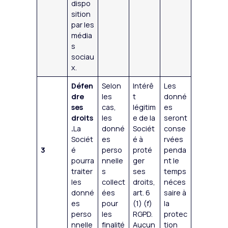
dispo
sition
par les
média
s
sociau
x.
Défen
Selon
Intérê
Les
dre
les
t
donné
ses
cas,
légitim
es
droits
les
e de la
seront
.
La
donné
Sociét
conse
Sociét
es
é à
rvées
3
é
perso
proté
penda
pourra
nnelle
ger
nt le
traiter
s
ses
temps
les
collect
droits,
néces
donné
ées
art. 6
saire à
es
pour
(1) (f)
la
perso
les
RGPD.
protec
nnelle
finalité
Aucun
tion