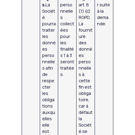
s.
La
perso
art. 6
r suite
Sociét
nnelle
(1) (c)
à la
é
s
RGPD.
dema
pourra
collect
La
nde.
traiter
ées
fournit
les
pour
ure
donné
les
des
es
finalité
donné
perso
s 1 à 3
es
nnelle
seront
perso
s afin
traitée
nnelle
de
s.
s à
respe
cette
cter
fin est
les
obliga
obliga
toire,
tions
car à
auxqu
défaut
elles
la
elle
Sociét
est
é se