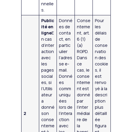
nnelle
s.
Public
Donné
Conse
Pour
ité en
es de
nteme
les
ligne
E
conta
nt, art.
délais
n cas
ct, en
6 (1)
de
d’inter
partic
(a)
conse
action
ulier
RGPD.
rvatio
avec
l’adres
Dans
n des
les
se e-
ce
cookie
pages
mail.
cas, le
s, il
social
Donné
conse
est
es, si
es
nteme
renvo
l’Utilis
comm
nt est
yé à la
ateur
uniqu
donné
descri
a
ées
par
ption
donné
lors de
l’inter
plus
2
son
l’intera
médiai
détaill
conse
ction
re de
ée
nteme
avec
la
figura
nt à
les
banni
nt