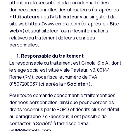
attention à la sécurité et à la confidentialité des
données personnelles des utilisateurs (ci-après les
«
Utilisateurs
» ou l’«
Utilisateur
» au singulier) du
site web
https://www.cimolai.com
(ci-après le «
Site
web
») et souhaite leur fournir les informations
relatives au traitement de leurs données
personnelles.
Responsable du traitement
Le responsable du traitement est Cimolai S.p.A., dont
le siège social est situé Viale Pasteur, 49, 00144 –
Rome (RM), code fiscal et numéro de TVA
01507200937 (ci-après la «
Société
»).
Pour toute demande concernant le traitement des
données personnelles, ainsi que pour exercer les
droits reconnus par le RGPD et décrits plus en détail
au paragraphe 7 ci-dessous, il est possible de
contacter la Société à l’adresse e-mail
GDPR@cimolai.com.