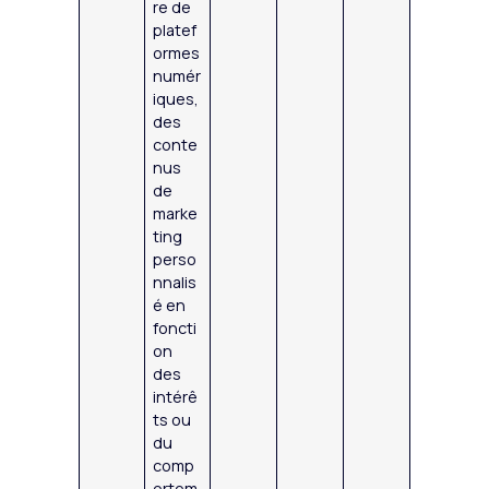
re de
platef
ormes
numér
iques,
des
conte
nus
de
marke
ting
perso
nnalis
é en
foncti
on
des
intérê
ts ou
du
comp
ortem