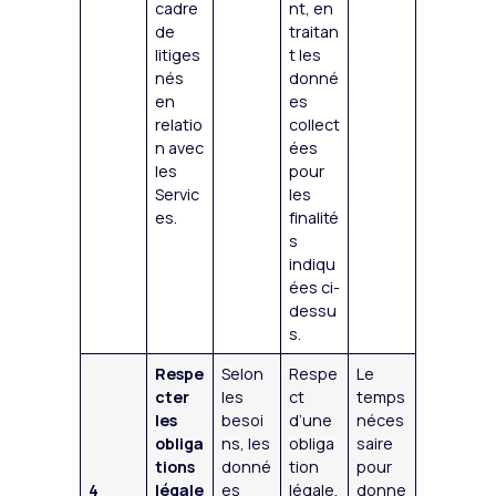
cadre
nt, en
de
traitan
litiges
t les
nés
donné
en
es
relatio
collect
n avec
ées
les
pour
Servic
les
es.
finalité
s
indiqu
ées ci-
dessu
s.
Respe
Selon
Respe
Le
cter
les
ct
temps
les
besoi
d’une
néces
obliga
ns, les
obliga
saire
tions
donné
tion
pour
4
légale
es
légale,
donne