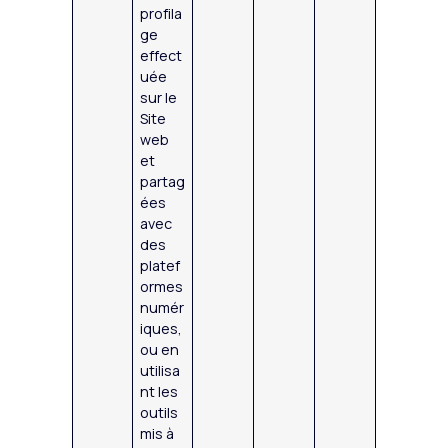
profila
ge
effect
uée
sur le
Site
web
et
partag
ées
avec
des
platef
ormes
numér
iques,
ou en
utilisa
nt les
outils
mis à