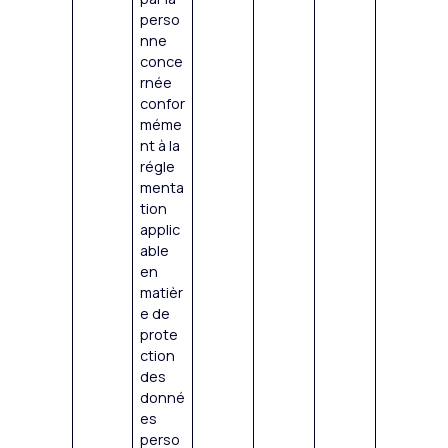
perso
nne
conce
rnée
confor
méme
nt à la
régle
menta
tion
applic
able
en
matièr
e de
prote
ction
des
donné
es
perso