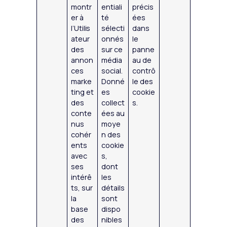
montr
entiali
précis
er à
té
ées
l’Utilis
sélecti
dans
ateur
onnés
le
des
sur ce
panne
annon
média
au de
ces
social.
contrô
marke
Donné
le des
ting et
es
cookie
des
collect
s.
conte
ées au
nus
moye
cohér
n des
ents
cookie
avec
s,
ses
dont
intérê
les
ts, sur
détails
la
sont
base
dispo
des
nibles