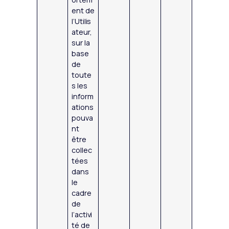
ent de
l’Utilis
ateur,
sur la
base
de
toute
s les
inform
ations
pouva
nt
être
collec
tées
dans
le
cadre
de
l’activi
té de