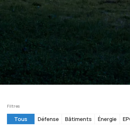
Filtres
Tous
Défense
Bâtiments
Énergie
EP