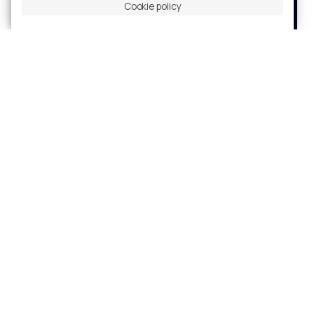
ANNÉE
Cookie policy
2025
Aller au projet
Centro Culturale Stavros Niarchos
LIEU
ATHENE, GRECIA
ANNÉE
2015
Aller au projet