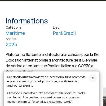
Informations
Catégorie
Lieu
Maritime
Pará Brazil
Année
2025
Plateforme flottante architecturale réalisée pour la 19e
Exposition internationale d’architecture de la Biennale
de Venise et en tant que Pavillon italien à la COP30 à
Belém, au Brésil.
Questo sito utilizza cookie tecnici necessari al funzionamento
e, previo consenso, cookie di profilazione, analitici e social,
anche di terze parti.
Cliccando su “Accetta tutto”, acconsenti all’uso di tutti i cookie
non tecnici. Puoi gestire o revocare il consenso in qualsiasi
momento tramite “Personalizza le scelte sui cookie”.