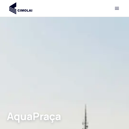
AquaPraça