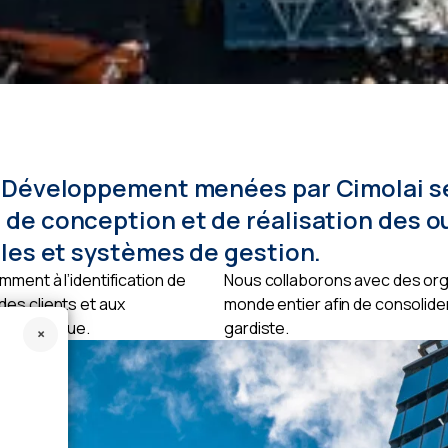
 Développement menées par Cimolai se r
de conception et de réalisation des ou
lles et systèmes de gestion.
ment à l’identification de
Nous collaborons avec des or
es clients et aux
monde entier afin de consolide
tion continue.
gardiste.