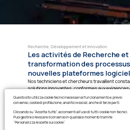
Recherche, Développement et Innovation
Les activités de Recherche et
transformation des processus 
nouvelles plateformes logicie
Nos techniciens et chercheurs travaillent constam
solutions innovantes, conformes aux exigences d
principes d’efficacité, de durabilité et d’améliora
Questo sito utilizza cookie tecnici necessari al funzionamento e, previo
consenso, cookie di profilazione, analitici e social, anche di terze parti.
Cliccando su “Accetta tutto”, acconsenti all’uso di tutti i cookie non tecnici.
Puoi gestire o revocare il consenso in qualsiasi momento tramite
“Personalizza le scelte sui cookie”.