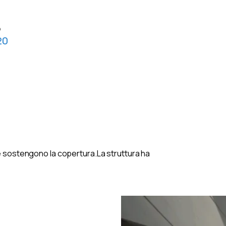
o
20
 che sostengono la copertura.La struttura ha