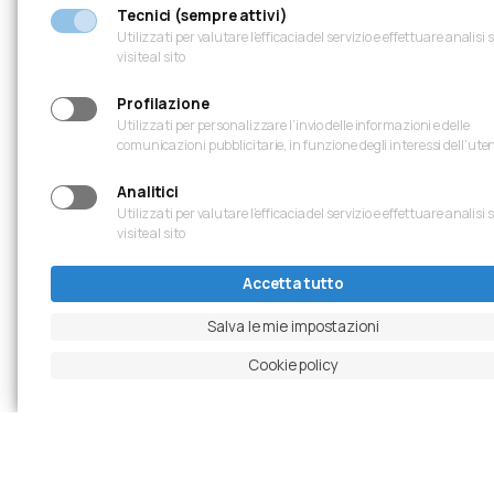
Tecnici (sempre attivi)
Utilizzati per valutare l’efficacia del servizio e effettuare analisi 
visite al sito
Profilazione
Utilizzati per personalizzare l’invio delle informazioni e delle
comunicazioni pubblicitarie, in funzione degli interessi dell’ute
Analitici
Utilizzati per valutare l’efficacia del servizio e effettuare analisi 
visite al sito
Accetta tutto
Salva le mie impostazioni
Cookie policy