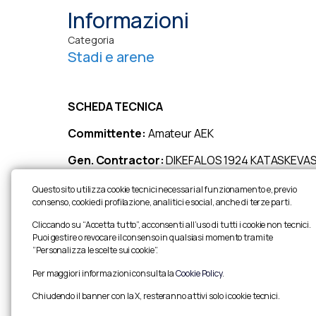
Informazioni
Categoria
Stadi e arene
SCHEDA TECNICA
Committente:
Amateur AEK
Gen. Contractor:
DIKEFALOS 1924 KATASKEVAS
Capienza:
30.500 posti a sedere
Questo sito utilizza cookie tecnici necessari al funzionamento e, previo
consenso, cookie di profilazione, analitici e social, anche di terze parti.
Descrizione:
quattro reticolari principali appes
Cliccando su “Accetta tutto”, acconsenti all’uso di tutti i cookie non tecnici.
dimensioni 180 m x133 m con un’altezza da terra di
Puoi gestire o revocare il consenso in qualsiasi momento tramite
“Personalizza le scelte sui cookie”.
Per maggiori informazioni consulta la
Cookie Policy
.
Chiudendo il banner con la X, resteranno attivi solo i cookie tecnici.