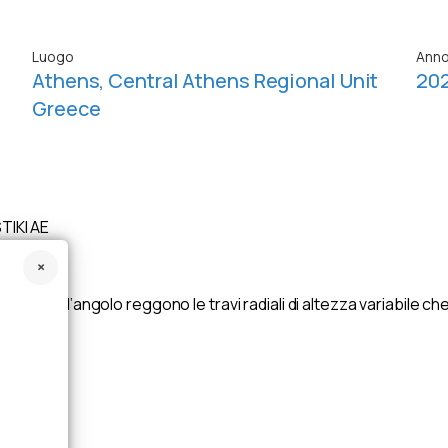
Luogo
Ann
Athens, Central Athens Regional Unit
20
Greece
TIKI AE
e ai piloni d’angolo reggono le travi radiali di altezza variabile
 27 m.