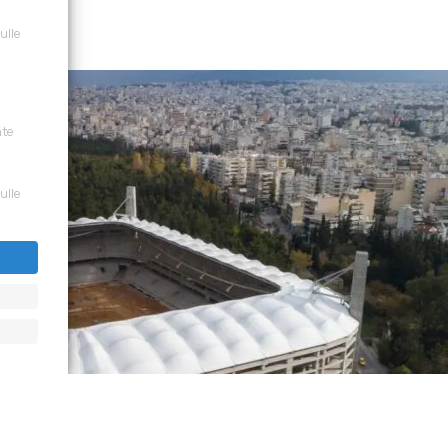
sulle
nte
sulle