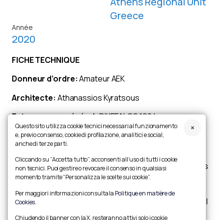
Athens Regional Unit
Greece
Année
2020
FICHE TECHNIQUE
Donneur d’ordre:
Amateur AEK
Architecte:
Athanassios Kyratsous
Entrepreneur général:
DIKEFALOS 1924
Questo sito utilizza cookie tecnici necessari al funzionamento
KATASKEVASTIKI AE
e, previo consenso, cookie di profilazione, analitici e social,
anche di terze parti.
Capacité:
30.500 places assises
Cliccando su “Accetta tutto”, acconsenti all’uso di tutti i cookie
Description:
quatre treillis principaux suspendus à des
non tecnici. Puoi gestire o revocare il consenso in qualsiasi
poteaux d’angle tiennent les poutres radiales de
momento tramite “Personalizza le scelte sui cookie”.
hauteur variable qui soutiennent la couverture. La
Per maggiori informazioni consulta la
Politique en matière de
structure mesure 180 m x 133 m avec une hauteur au sol
Cookies
.
de 27 m.
Chiudendo il banner con la X, resteranno attivi solo i cookie