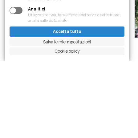
Analitici
Utilizzati per valutare l’efficacia del servizio e effettuare
analisi sulle visite al sito
Accetta tutto
Salva le mie impostazioni
Slide precedente
Metti in pausa carosello
Slide successiva
Ingrandisci foto
Cookie policy
Progetti
Ultime realizzazioni