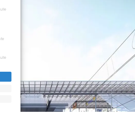
sulle
nte
sulle