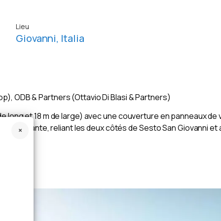
Lieu
Giovanni, Italia
p), ODB & Partners (Ottavio Di Blasi & Partners)
de long et 18 m de large) avec une couverture en panneaux de v
aire existante, reliant les deux côtés de Sesto San Giovanni et