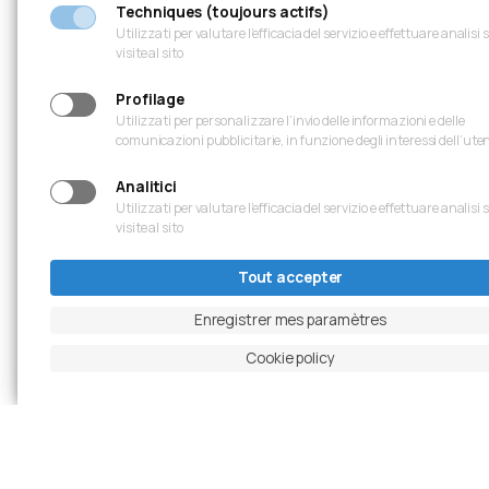
Techniques (toujours actifs)
Utilizzati per valutare l’efficacia del servizio e effettuare analisi 
visite al sito
Profilage
Utilizzati per personalizzare l’invio delle informazioni e delle
comunicazioni pubblicitarie, in funzione degli interessi dell’ute
Analitici
Utilizzati per valutare l’efficacia del servizio e effettuare analisi 
visite al sito
Tout accepter
Enregistrer mes paramètres
Cookie policy