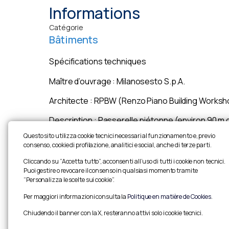
Informations
Catégorie
Bâtiments
Spécifications techniques
Maître d’ouvrage : Milanosesto S.p.A.
Architecte : RPBW (Renzo Piano Building Worksho
Description : Passerelle piétonne (environ 90 m 
gare est construite au-dessus de la ligne ferrovi
Questo sito utilizza cookie tecnici necessari al funzionamento e, previo
les visiteurs et les voyageurs.
consenso, cookie di profilazione, analitici e social, anche di terze parti.
Cliccando su “Accetta tutto”, acconsenti all’uso di tutti i cookie non tecnici.
Copyright : Image de Renzo Piano Building Workshop
Puoi gestire o revocare il consenso in qualsiasi momento tramite
“Personalizza le scelte sui cookie”.
Per maggiori informazioni consulta la
Politique en matière de Cookies
.
Chiudendo il banner con la X, resteranno attivi solo i cookie tecnici.