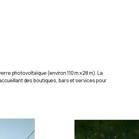
erre photovoltaïque (environ 110 m x 28 m). La
 accueillant des boutiques, bars et services pour