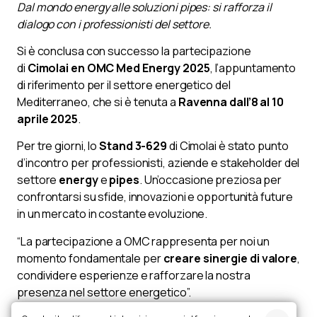
Dal mondo energy alle soluzioni pipes: si rafforza il
dialogo con i professionisti del settore.
Si è conclusa con successo la partecipazione
di
Cimolai en OMC Med Energy 2025
, l’appuntamento
di riferimento per il settore energetico del
Mediterraneo, che si è tenuta a
Ravenna dall’8 al 10
aprile 2025
.
Per tre giorni, lo
Stand 3-629
di Cimolai è stato punto
d’incontro per professionisti, aziende e stakeholder del
settore
energy
e
pipes
. Un’occasione preziosa per
confrontarsi su sfide, innovazioni e opportunità future
in un mercato in costante evoluzione.
“La partecipazione a OMC rappresenta per noi un
momento fondamentale per
creare sinergie di valore
,
condividere esperienze e rafforzare la nostra
presenza nel settore energetico”.