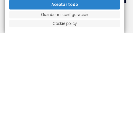
Aceptar todo
Corporate
Corporate
Guardar mi configuración
El puente Anne
Superada con
Cookie policy
de Bretagne ha
éxito la prueba
llegado a
de rotación
Nantes
azimutal del
Extremely
Descubre más
Large
Telescope
Descubre más
Corporate
Corporate, Eventos