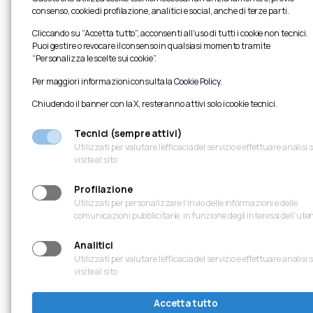
consenso, cookie di profilazione, analitici e social, anche di terze parti.
Dimensioni:
lunghezza 75,5 m; larghezza 15 m
Cliccando su “Accetta tutto”, acconsenti all’uso di tutti i cookie non tecnici.
Puoi gestire o revocare il consenso in qualsiasi momento tramite
Descrizione:
Ponte stradale ad arco a campata uni
“Personalizza le scelte sui cookie”.
S355 con diametro di 1.168 mm, mentre la struttura
Per maggiori informazioni consulta la
Cookie Policy
.
Chiudendo il banner con la X, resteranno attivi solo i cookie tecnici.
Tecnici (sempre attivi)
Utilizzati per valutare l’efficacia del servizio e effettuare analisi 
visite al sito
Profilazione
Utilizzati per personalizzare l’invio delle informazioni e delle
comunicazioni pubblicitarie, in funzione degli interessi dell’ute
Analitici
Utilizzati per valutare l’efficacia del servizio e effettuare analisi 
visite al sito
Accetta tutto