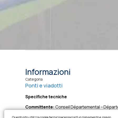
Informazioni
Categoria
Ponti e viadotti
Specifiche tecniche
Committente:
Conseil Départemental – Départe
General Contractor:
NGE Génie Civil
Questo sito utilizza cookie tecnici necessari al funzionamento e, previo