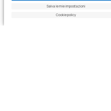
Salva le mie impostazioni
Cookie policy
Slide precedente
Metti in pausa carosello
Slide successiva
Ingrandisci foto
Progetti