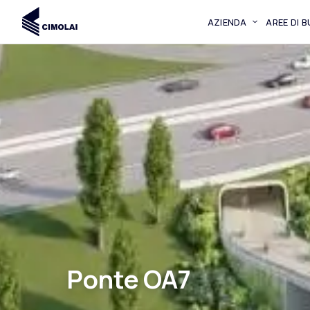
AZIENDA
AREE DI 
Ponte OA7