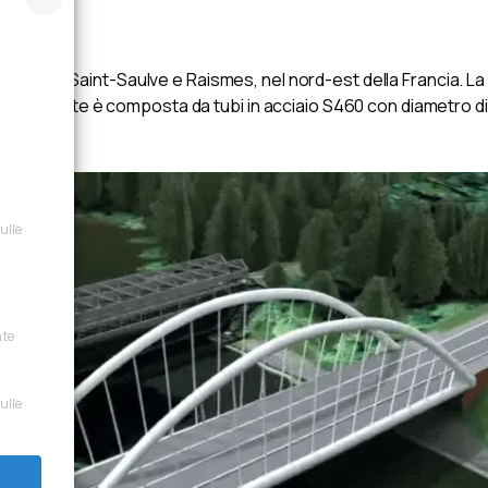
ca tra Saint-Saulve e Raismes, nel nord-est della Francia. La st
 del tirante è composta da tubi in acciaio S460 con diametro di 1
sulle
nte
sulle