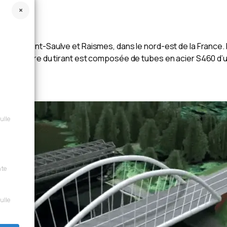
e entre Saint-Saulve et Raismes, dans le nord-est de la France
la structure du tirant est composée de tubes en acier S460 d’u
sulle
nte
sulle