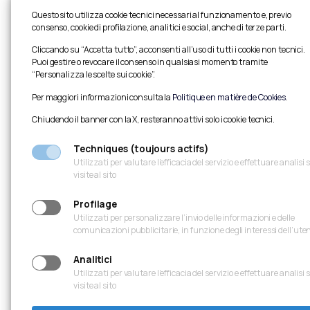
Entreprise générale :
NGE Génie Civil
Questo sito utilizza cookie tecnici necessari al funzionamento e, previo
consenso, cookie di profilazione, analitici e social, anche di terze parti.
Dimensions :
longueur 75,5 m ; largeur 15 m
Cliccando su “Accetta tutto”, acconsenti all’uso di tutti i cookie non tecnici.
Description :
Pont routier en arc à travée uniqu
Puoi gestire o revocare il consenso in qualsiasi momento tramite
“Personalizza le scelte sui cookie”.
acier S355 d’un diamètre de 1 168 mm, tandis que 
13 m.
Per maggiori informazioni consulta la
Politique en matière de Cookies
.
Chiudendo il banner con la X, resteranno attivi solo i cookie tecnici.
Techniques (toujours actifs)
Utilizzati per valutare l’efficacia del servizio e effettuare analisi 
visite al sito
Profilage
Utilizzati per personalizzare l’invio delle informazioni e delle
comunicazioni pubblicitarie, in funzione degli interessi dell’ute
Analitici
Utilizzati per valutare l’efficacia del servizio e effettuare analisi 
visite al sito