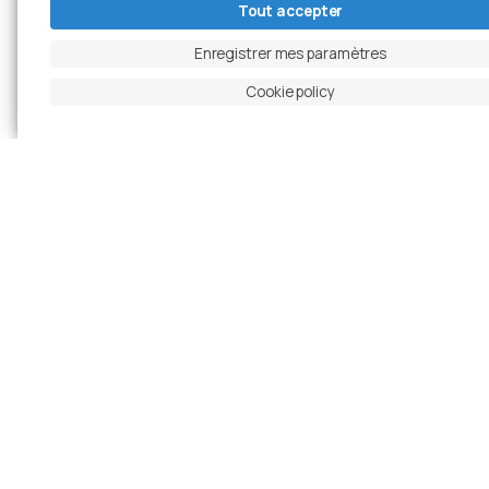
Tout accepter
Enregistrer mes paramètres
Cookie policy
Diapositive précédente
Mettre en pause le carrousel
Diapositive suivante
Ingrandisci foto