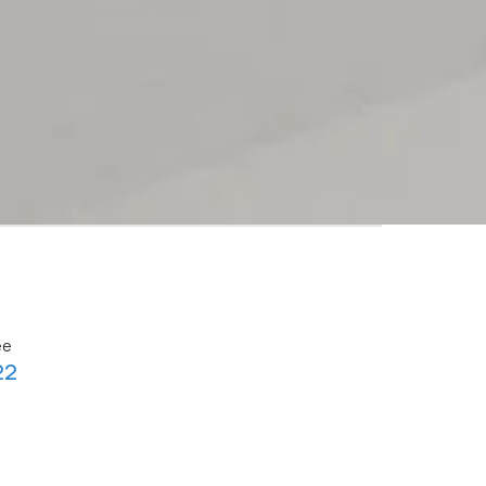
ée
22