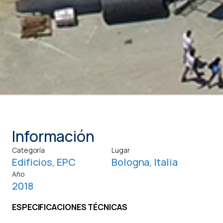
Información
Categoría
Lugar
Edificios
,
EPC
Bologna, Italia
Año
2018
ESPECIFICACIONES TÉCNICAS