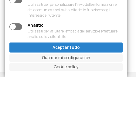
Utilizzati per personalizzare l’invio delle informazioni e
delle comunicazioni pubblicitarie, in funzione degli
interessi dell’utente
Analitici
Utilizzati per valutare l’efficacia del servizio e effettuare
analisi sulle visite al sito
Diapositiva anterior
Pausar carrusel
Diapositiva siguiente
Ingrandisci foto
Aceptar todo
Guardar mi configuración
Cookie policy
Proyectos
Últimas realizaciones