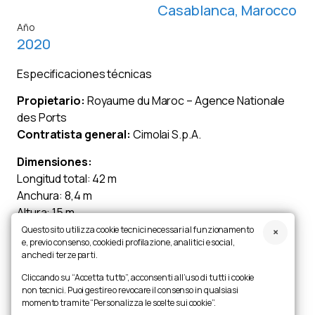
Casablanca, Marocco
Año
2020
Especificaciones técnicas
Propietario:
Royaume du Maroc – Agence Nationale
des Ports
Contratista general:
Cimolai S.p.A.
Dimensiones:
Longitud total: 42 m
Anchura: 8,4 m
Altura: 15 m
Questo sito utilizza cookie tecnici necessari al funzionamento
Descripción:
e, previo consenso, cookie di profilazione, analitici e social,
Diseño ejecutivo, fabricación, perforación y puesta en
anche di terze parti.
servicio del cajón portuario para el nuevo dique seco
Cliccando su “Accetta tutto”, acconsenti all’uso di tutti i cookie
del puerto de Casablanca. La compuerta flotante es
non tecnici. Puoi gestire o revocare il consenso in qualsiasi
momento tramite “Personalizza le scelte sui cookie”.
una estructura semisumergible capaz de modificar su