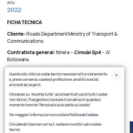
Año
2022
FICHA TECNICA
Cliente:
Roads Department Ministry of Transport &
Communications
Contratista general:
Itinera –
Cimolai SpA
– JV
Botswana
Dimensiones:
Questo sito utilizza cookie tecnici necessari al funzionamento
longitud: 1.161 m
e, previo consenso, cookie di profilazione, analitici e social,
tablero centrals: derecha 605,5 m – izquierda 155,5 m
anche di terze parti.
tirantes: 100 m + 200 m +100 m
Cliccando su “Accetta tutto”, acconsenti all’uso di tutti i cookie
non tecnici. Puoi gestire o revocare il consenso in qualsiasi
Descripcíon:
puente de carretera atirantado
momento tramite “Personalizza le scelte sui cookie”.
Per maggiori informazioni consulta la
Política de Cookies
.
Chiudendo il banner con la X, resteranno attivi solo i cookie
tecnici.