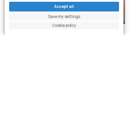
Accept all
Save my settings
Cookie policy
Working to grow,
together
Cimolai’s international projects are the foundation of a
constantly evolving professional path and offer growth
opportunities based on transparency, solidity,
excellence and respect.