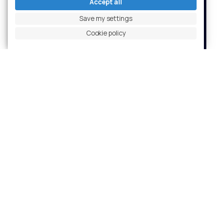
LOCATION
Accept all
LAS VEGAS, NEVADA UNITED STATES
Save my settings
YEAR
2020
Cookie policy
Go to project
Stadio Louis Armstrong
LOCATION
YORK, USA
YEAR
2018