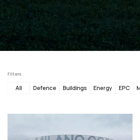
Filters
All
Defence
Buildings
Energy
EPC
M