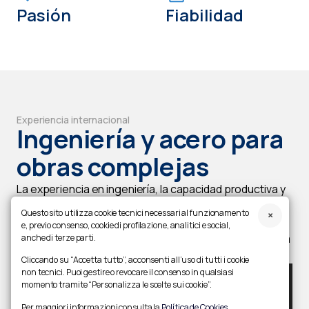
Pasión
Fiabilidad
Experiencia internacional
Ingeniería y acero para
obras complejas
La experiencia en ingeniería, la capacidad productiva y
la precisión de ejecución transforman el acero en
Questo sito utilizza cookie tecnici necessari al funzionamento
obras icónicas e infraestructuras complejas,
e, previo consenso, cookie di profilazione, analitici e social,
diseñadas para perdurar en el tiempo y dejar una huella
anche di terze parti.
en el territorio.
Cliccando su “Accetta tutto”, acconsenti all’uso di tutti i cookie
non tecnici. Puoi gestire o revocare il consenso in qualsiasi
momento tramite “Personalizza le scelte sui cookie”.
Per maggiori informazioni consulta la
Política de Cookies
.