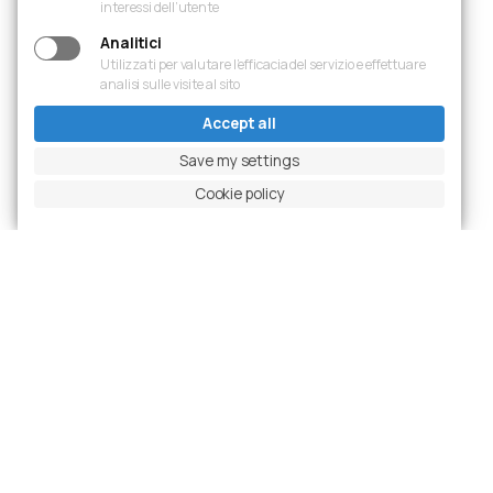
World
interessi dell’utente
Analitici
Cimolai’s global presence extends across strategic
Utilizzati per valutare l’efficacia del servizio e effettuare
locations and iconic projects delivered around the
analisi sulle visite al sito
world.
Accept all
Save my settings
Cookie policy