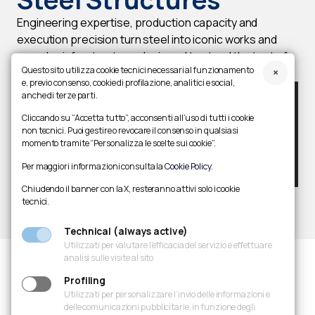
Engineering expertise, production capacity and
execution precision turn steel into iconic works and
complex infrastructure, designed to stand the test of
Questo sito utilizza cookie tecnici necessari al funzionamento
time and leave a lasting mark on the landscape.
e, previo consenso, cookie di profilazione, analitici e social,
anche di terze parti.
Cliccando su “Accetta tutto”, acconsenti all’uso di tutti i cookie
non tecnici. Puoi gestire o revocare il consenso in qualsiasi
momento tramite “Personalizza le scelte sui cookie”.
Per maggiori informazioni consulta la
Cookie Policy
.
Chiudendo il banner con la X, resteranno attivi solo i cookie
tecnici.
Technical (always active)
Utilizzati per valutare l’efficacia del servizio e effettuare
analisi sulle visite al sito
Profiling
Cimolai around the
Utilizzati per personalizzare l’invio delle informazioni e
delle comunicazioni pubblicitarie, in funzione degli