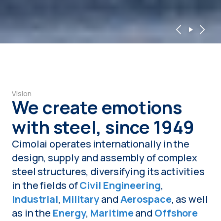
Previous slid
Riproduci 
Next sl
Vision
We create emotions
with steel, since 1949
Cimolai operates internationally in the
design, supply and assembly of complex
steel structures, diversifying its activities
in the fields of
Civil Engineering
,
Industrial
,
Military
and
Aerospace
, as well
as in the
Energy
,
Maritime
and
Offshore