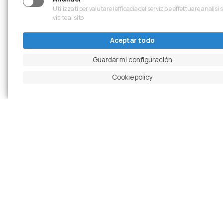
Utilizzati per valutare l’efficacia del servizio e effettuare analisi 
visite al sito
Aceptar todo
Guardar mi configuración
Cookie policy
Diapositiva anterior
Pausar carrusel
Diapositiva siguiente
Ingrandisci foto