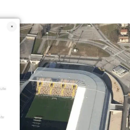
sulle
nte