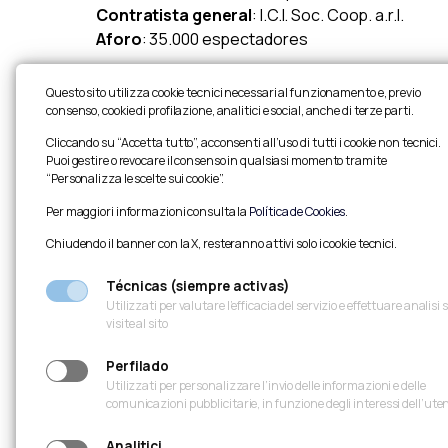
Contratista general
: I.C.I. Soc. Coop. a.r.l.
Aforo
: 35.000 espectadores
Questo sito utilizza cookie tecnici necessari al funzionamento e, previo
consenso, cookie di profilazione, analitici e social, anche di terze parti.
Cliccando su “Accetta tutto”, acconsenti all’uso di tutti i cookie non tecnici.
Puoi gestire o revocare il consenso in qualsiasi momento tramite
“Personalizza le scelte sui cookie”.
Per maggiori informazioni consulta la
Política de Cookies
.
Chiudendo il banner con la X, resteranno attivi solo i cookie tecnici.
Técnicas (siempre activas)
Utilizzati per valutare l’efficacia del servizio e effettuare analisi 
visite al sito
Perfilado
Utilizzati per personalizzare l’invio delle informazioni e delle
comunicazioni pubblicitarie, in funzione degli interessi dell’ute
Analitici