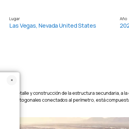
Lugar
Año
Las Vegas, Nevada United States
20
ecto de detalle y construcción de la estructura secundaria, a l
e cables ortogonales conectados al perímetro, está compuest