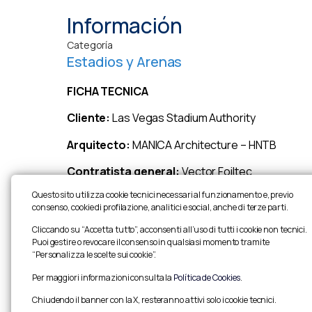
Información
Categoría
Estadios y Arenas
FICHA TECNICA
Cliente:
Las Vegas Stadium Authority
Arquitecto:
MANICA Architecture – HNTB
Contratista general:
Vector Foiltec
Questo sito utilizza cookie tecnici necessari al funzionamento e, previo
Capacità:
65.000 asientos
consenso, cookie di profilazione, analitici e social, anche di terze parti.
Descripción:
Asistencia en realización del proy
Cliccando su “Accetta tutto”, acconsenti all’uso di tutti i cookie non tecnici.
estructura secundaria, sostenida por una red d
Puoi gestire o revocare il consenso in qualsiasi momento tramite
“Personalizza le scelte sui cookie”.
Per maggiori informazioni consulta la
Política de Cookies
.
Chiudendo il banner con la X, resteranno attivi solo i cookie tecnici.