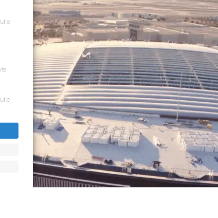
sulle
nte
sulle