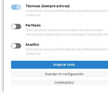
Técnicas (siempre activas)
Utilizzati per valutare l’efficacia del servizio e effettuare analisi 
visite al sito
Perfilado
Utilizzati per personalizzare l’invio delle informazioni e delle
comunicazioni pubblicitarie, in funzione degli interessi dell’ute
Analitici
Utilizzati per valutare l’efficacia del servizio e effettuare analisi 
visite al sito
Aceptar todo
Guardar mi configuración
Cookie policy