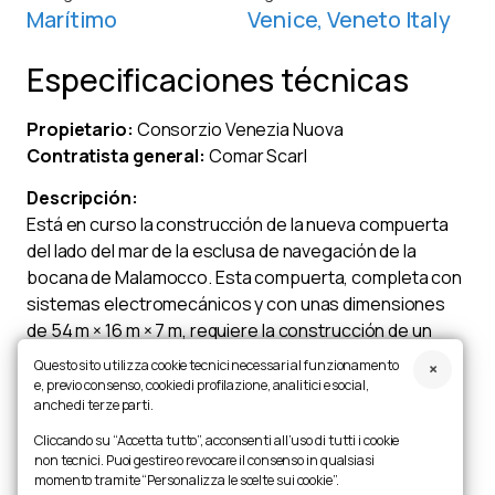
Marítimo
Venice, Veneto Italy
Especificaciones técnicas
Propietario:
Consorzio Venezia Nuova
Contratista general:
Comar Scarl
Descripción:
Está en curso la construcción de la nueva compuerta
del lado del mar de la esclusa de navegación de la
bocana de Malamocco. Esta compuerta, completa con
sistemas electromecánicos y con unas dimensiones
de 54 m × 16 m × 7 m, requiere la construcción de un
sistema de manipulación sobre raíles que se instalará
Questo sito utilizza cookie tecnici necessari al funzionamento
en el fondo marino mediante el uso de una campana
e, previo consenso, cookie di profilazione, analitici e social,
anche di terze parti.
submarina, la cual permite trabajar en seco a una
profundidad de 14 m. Tanto el sistema de manipulación
Cliccando su “Accetta tutto”, acconsenti all’uso di tutti i cookie
non tecnici. Puoi gestire o revocare il consenso in qualsiasi
como la campana submarina han sido diseñados por
momento tramite “Personalizza le scelte sui cookie”.
Cimolai y serán construidos por la misma empresa. El