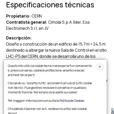
Especificaciones técnicas
Propietario:
CERN
Contratista general:
Cimolai S.p.A. líder, Esa
Electromech S.r.l. en JV
Descripción:
Diseño y construcción de un edificio de 15,7 m × 24,5 m
destinado a albergar la nueva Sala de Control en el sitio
LHC-P5 del CERN, donde se desarrolla uno de los
experimentos más importantes actualmente en curso
Questo sito utilizza cookie tecnici necessari al funzionamento
para la investigación de partículas elementales.
e, previo consenso, cookie di profilazione, analitici e social,
Cimolai diseñó y construyó las obras civiles, la
anche di terze parti.
estructura portante de acero, el revestimiento exterior
Cliccando su “Accetta tutto”, acconsenti all’uso di tutti i cookie
y las particiones interiores del edificio, además del
non tecnici. Puoi gestire o revocare il consenso in qualsiasi
momento tramite “Personalizza le scelte sui cookie”.
suministro y la instalación de los sistemas.
Per maggiori informazioni consulta la
Política de Cookies
.
Chiudendo il banner con la X, resteranno attivi solo i cookie
tecnici.