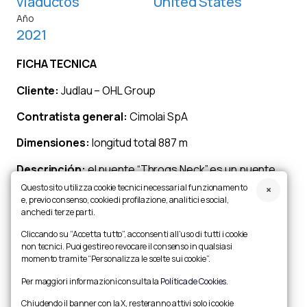
viaductos
United States
Año
2021
FICHA TECNICA
Cliente:
Judlau – OHL Group
Contratista general:
Cimolai SpA
Dimensiones:
longitud total 887 m
Descripción:
el puente “Throgs Neck” es un puente
colgante ubicado en la ciudad de Nueva York, que
Questo sito utilizza cookie tecnici necessari al funzionamento
e, previo consenso, cookie di profilazione, analitici e social,
conecta la sección de Throgs Neck del Bronx con la
anche di terze parti.
sección de Bay Terrace de Queens. El trabajo de
Cimolai consiste en la sustitución del tablero existente
Cliccando su “Accetta tutto”, acconsenti all’uso di tutti i cookie
non tecnici. Puoi gestire o revocare il consenso in qualsiasi
por uno metálico compuesto por 592 paneles de losa
momento tramite “Personalizza le scelte sui cookie”.
ortotrópica.
Per maggiori informazioni consulta la
Política de Cookies
.
Chiudendo il banner con la X, resteranno attivi solo i cookie