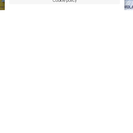
Cookie policy
Cimolai Heavy Lift is able to meet any customer
requirement: from large oversize lifting operations to
the design and supply of special equipment,
guaranteeing all delivery requirements and an excellent
quality–price ratio.
Focus
One solution for
everything
Cimolai Heavy Lift has a large fleet of