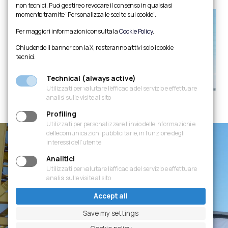
anywhere in the world.
non tecnici. Puoi gestire o revocare il consenso in qualsiasi
momento tramite “Personalizza le scelte sui cookie”.
Per maggiori informazioni consulta la
Cookie Policy
.
Chiudendo il banner con la X, resteranno attivi solo i cookie
tecnici.
Technical (always active)
Utilizzati per valutare l’efficacia del servizio e effettuare
analisi sulle visite al sito
Profiling
Utilizzati per personalizzare l’invio delle informazioni e
delle comunicazioni pubblicitarie, in funzione degli
interessi dell’utente
Analitici
Experience
Utilizzati per valutare l’efficacia del servizio e effettuare
analisi sulle visite al sito
Accept all
We move and lift your
Save my settings
world