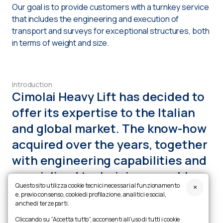
Our goal is to provide customers with a turnkey service
that includes the engineering and execution of
transport and surveys for exceptional structures, both
in terms of weight and size.
Introduction
Cimolai Heavy Lift has decided to
offer its expertise to the Italian
and global market. The know-how
acquired over the years, together
with engineering capabilities and
specialised technicians, enables
Questo sito utilizza cookie tecnici necessari al funzionamento
the Company to handle any heavy
e, previo consenso, cookie di profilazione, analitici e social,
anche di terze parti.
transport and lifting operations
Cliccando su “Accetta tutto”, acconsenti all’uso di tutti i cookie