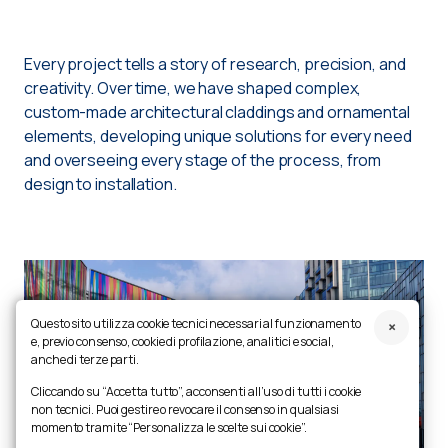
Every project tells a story of research, precision, and
creativity. Over time, we have shaped complex,
custom-made architectural claddings and ornamental
elements, developing unique solutions for every need
and overseeing every stage of the process, from
design to installation.
Questo sito utilizza cookie tecnici necessari al funzionamento
e, previo consenso, cookie di profilazione, analitici e social,
anche di terze parti.
Cliccando su “Accetta tutto”, acconsenti all’uso di tutti i cookie
non tecnici. Puoi gestire o revocare il consenso in qualsiasi
momento tramite “Personalizza le scelte sui cookie”.