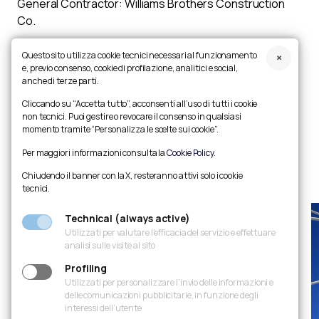
General Contractor: Williams Brothers Construction
Co.
Dimensions:
Questo sito utilizza cookie tecnici necessari al funzionamento
Length: 366 m
e, previo consenso, cookie di profilazione, analitici e social,
Width: 36 m
anche di terze parti.
Height: 135 m pylon, 14.6 m deck
Cliccando su “Accetta tutto”, acconsenti all’uso di tutti i cookie
Spans: 183 m + 183 m
non tecnici. Puoi gestire o revocare il consenso in qualsiasi
momento tramite “Personalizza le scelte sui cookie”.
Stays: 58
Per maggiori informazioni consulta la
Cookie Policy
.
Description: Cable-stayed bridge.
Chiudendo il banner con la X, resteranno attivi solo i cookie
tecnici.
Technical (always active)
Utilizzati per valutare l’efficacia del servizio e effettuare
analisi sulle visite al sito
Profiling
Utilizzati per personalizzare l’invio delle informazioni e
delle comunicazioni pubblicitarie, in funzione degli
interessi dell’utente