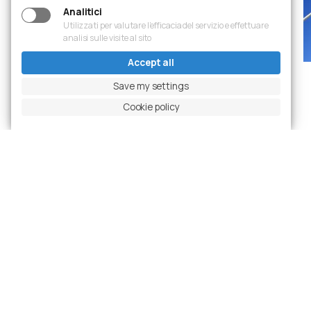
Analitici
Utilizzati per valutare l’efficacia del servizio e effettuare
analisi sulle visite al sito
Accept all
Save my settings
Previous slide
Pause carousel
Next slide
Ingrandisci foto
Cookie policy
Projects
Latest Realizations