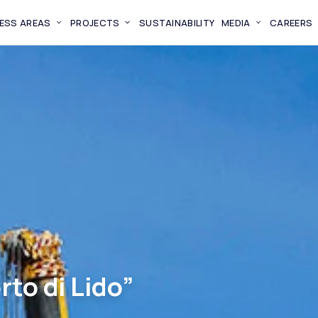
ESS AREAS
PROJECTS
SUSTAINABILITY
MEDIA
CAREERS
rto di Lido”