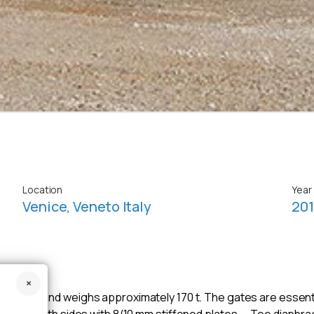
Location
Year
Venice, Veneto Italy
20
x 3.6 m and weighs approximately 170 t. The gates are essentia
clad on both sides with 8/10 mm stiffened plates — Tee diaphra