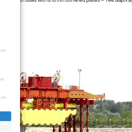
sulle
nte
sulle