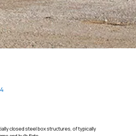
14
lly closed steel box structures, of typically
gms and bulb flats.