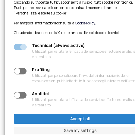
Cliccando su “Accetta tutto”, acconsenti all’uso di tutti i cookie non tecnici.
Puoi gestire o revocare il consenso in qualsiasi momento tramite
“Personalizza le scelte sui cookie”.
Per maggiori informazioni consulta la
Cookie Policy
.
Chiudendo il banner con la X, resteranno attivi solo i cookie tecnici.
Technical (always active)
Utilizzati per valutare l’efficacia del servizio e effettuare analisi 
visite al sito
Profiling
Utilizzati per personalizzare l’invio delle informazioni e delle
comunicazioni pubblicitarie, in funzione degli interessi dell’ute
Analitici
Utilizzati per valutare l’efficacia del servizio e effettuare analisi 
visite al sito
Accept all
Save my settings