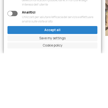
delle comunicazioni pubblicitarie, in funzione degli
interessi dell’utente
Analitici
Utilizzati per valutare l’efficacia del servizio e effettuare
analisi sulle visite al sito
Accept all
Save my settings
Cookie policy
Previous slide
Pause carousel
Next slide
Ingrandisci foto
Projects
Latest Realizations