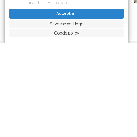
analisi sulle visite al sito
Accept all
Previous slide
Pause carousel
Next slide
Ingrandisci foto
Save my settings
Cookie policy
Projects
Latest Realizations