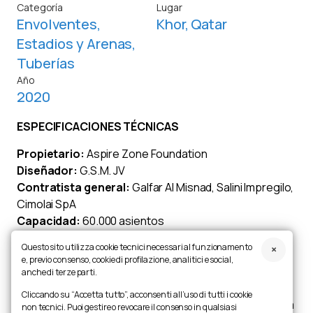
Categoría
Lugar
Envolventes
,
Khor, Qatar
Estadios y Arenas
,
Tuberías
Año
2020
ESPECIFICACIONES TÉCNICAS
Propietario:
Aspire Zone Foundation
Diseñador:
G.S.M. JV
Contratista general:
Galfar Al Misnad, Salini Impregilo,
Cimolai SpA
Capacidad:
60.000 asientos
Descripción:
Cimolai ha obtenido el subcontrato para
Questo sito utilizza cookie tecnici necessari al funzionamento
el suministro y montaje de la estructura metálica del
e, previo consenso, cookie di profilazione, analitici e social,
anillo superior y de la cubierta, así como de las
anche di terze parti.
membranas de la cubierta y de la fachada. La
Cliccando su “Accetta tutto”, acconsenti all’uso di tutti i cookie
estructura metálica total mide aproximadamente 320 m
non tecnici. Puoi gestire o revocare il consenso in qualsiasi