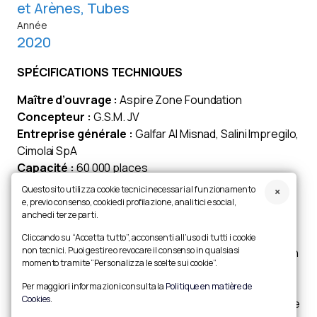
et Arènes
,
Tubes
Année
2020
SPÉCIFICATIONS TECHNIQUES
Maître d’ouvrage :
Aspire Zone Foundation
Concepteur :
G.S.M. JV
Entreprise générale :
Galfar Al Misnad, Salini Impregilo,
Cimolai SpA
Capacité :
60 000 places
Description :
Cimolai a obtenu le contrat de sous-
Questo sito utilizza cookie tecnici necessari al funzionamento
traitance pour la fourniture et le montage de la
e, previo consenso, cookie di profilazione, analitici e social,
anche di terze parti.
structure métallique de l’anneau supérieur et de la
toiture, ainsi que des membranes de toiture et de
Cliccando su “Accetta tutto”, acconsenti all’uso di tutti i cookie
non tecnici. Puoi gestire o revocare il consenso in qualsiasi
façade. La structure métallique globale mesure environ
momento tramite “Personalizza le scelte sui cookie”.
320 m de long, 280 m de large et 73 m de haut. La
structure de la toiture se compose essentiellement de
Per maggiori informazioni consulta la
Politique en matière de
Cookies
.
72 fermes radiales en porte-à-faux, stabilisées par une