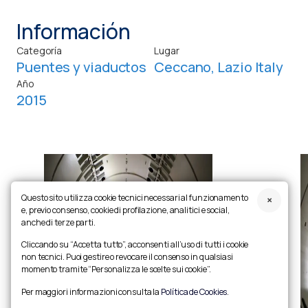
Información
Categoría
Lugar
Puentes y viaductos
Ceccano, Lazio Italy
Año
2015
Questo sito utilizza cookie tecnici necessari al funzionamento
e, previo consenso, cookie di profilazione, analitici e social,
anche di terze parti.
Cliccando su “Accetta tutto”, acconsenti all’uso di tutti i cookie
non tecnici. Puoi gestire o revocare il consenso in qualsiasi
momento tramite “Personalizza le scelte sui cookie”.
Per maggiori informazioni consulta la
Política de Cookies
.