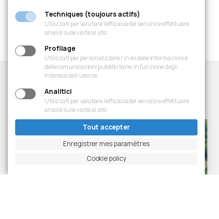
Techniques (toujours actifs)
Diapositive précédente
Mettre en pause le carrousel
Diapositive suivante
Ingrandisci foto
Utilizzati per valutare l’efficacia del servizio e effettuare
analisi sulle visite al sito
Profilage
Utilizzati per personalizzare l’invio delle informazioni e
delle comunicazioni pubblicitarie, in funzione degli
interessi dell’utente
Analitici
Projets
Utilizzati per valutare l’efficacia del servizio e effettuare
Dernières réalisations
analisi sulle visite al sito
Tout accepter
Enregistrer mes paramètres
Cookie policy