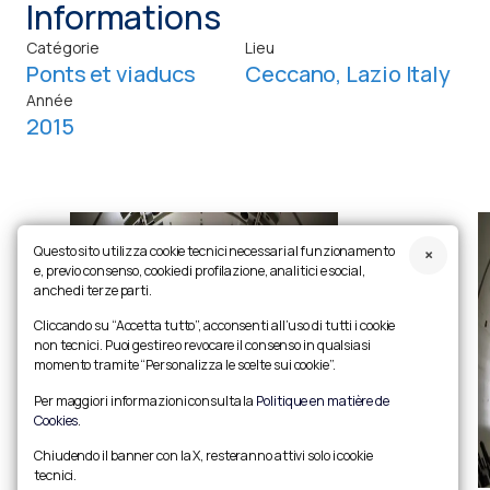
Informations
Catégorie
Lieu
Ponts et viaducs
Ceccano, Lazio Italy
Année
2015
Questo sito utilizza cookie tecnici necessari al funzionamento
e, previo consenso, cookie di profilazione, analitici e social,
anche di terze parti.
Cliccando su “Accetta tutto”, acconsenti all’uso di tutti i cookie
non tecnici. Puoi gestire o revocare il consenso in qualsiasi
momento tramite “Personalizza le scelte sui cookie”.
Per maggiori informazioni consulta la
Politique en matière de
Cookies
.
Chiudendo il banner con la X, resteranno attivi solo i cookie
tecnici.