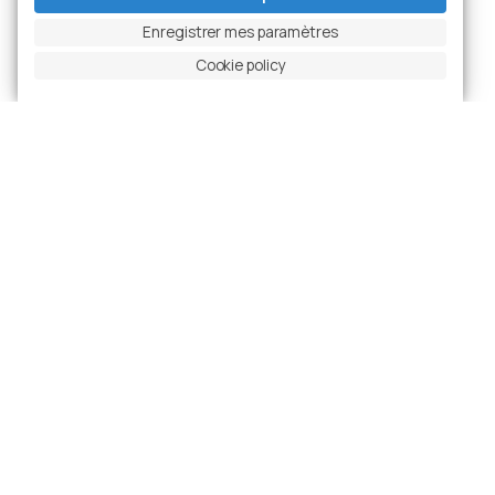
Enregistrer mes paramètres
Cookie policy
PROFIL DE
DOMAINES
L'ENTREPRISE
D'ACTIVITÉ
Cimolai S.p.A.
Qui nous
Ponts et Viaducs
Nous travaillons
sommes
l’acier avec
Stades et
passion depuis
Production
Arènes
1949
Histoire
Bâtiments
Ce qui nous
Énergie
guide
Maritime et
Recherche et
Offshore
développement
Télescopes
Gouvernance