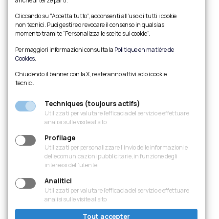
anche di terze parti.
Cliccando su “Accetta tutto”, acconsenti all’uso di tutti i cookie
non tecnici. Puoi gestire o revocare il consenso in qualsiasi
momento tramite “Personalizza le scelte sui cookie”.
Per maggiori informazioni consulta la
Politique en matière de
Cookies
.
Chiudendo il banner con la X, resteranno attivi solo i cookie
tecnici.
Techniques (toujours actifs)
Utilizzati per valutare l’efficacia del servizio e effettuare
analisi sulle visite al sito
Profilage
Utilizzati per personalizzare l’invio delle informazioni e
delle comunicazioni pubblicitarie, in funzione degli
interessi dell’utente
Analitici
Utilizzati per valutare l’efficacia del servizio e effettuare
analisi sulle visite al sito
Tout accepter