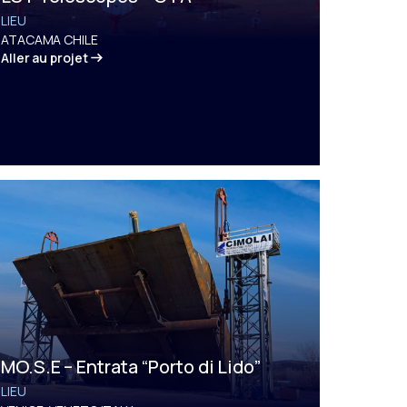
LIEU
ATACAMA CHILE
Aller au projet
MO.S.E – Entrata “Porto di Lido”
LIEU