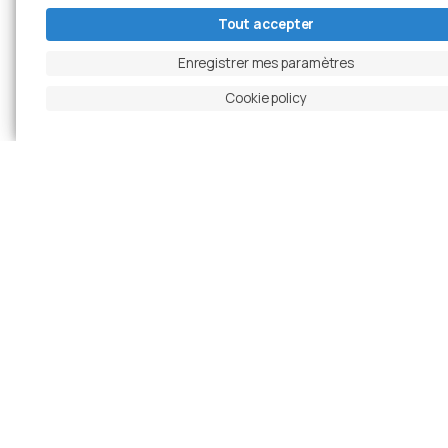
Tout accepter
Enregistrer mes paramètres
Cookie policy
Cimolai S.p.A.
Nous travaillons l’acier avec passion depuis
1949