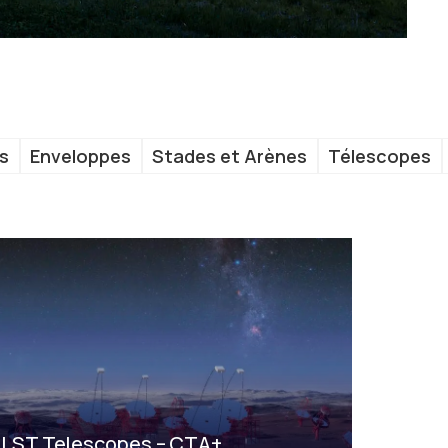
s
Enveloppes
Stades et Arènes
Télescopes
LST Telescopes – CTA+