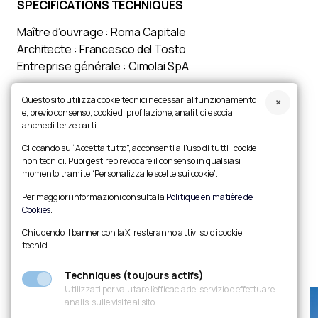
SPÉCIFICATIONS TECHNIQUES
Maître d’ouvrage : Roma Capitale
Architecte : Francesco del Tosto
Entreprise générale : Cimolai SpA
Dimensions :
Questo sito utilizza cookie tecnici necessari al funzionamento
Longueur : 160 m
e, previo consenso, cookie di profilazione, analitici e social,
anche di terze parti.
Largeur : 31,5 m – 40 m
Hauteur : 36 m arc, 9 m tablier
Cliccando su “Accetta tutto”, acconsenti all’uso di tutti i cookie
Portées : 19 m + 125 m + 15 m
non tecnici. Puoi gestire o revocare il consenso in qualsiasi
momento tramite “Personalizza le scelte sui cookie”.
Arc : 125 m
Haubans : 58
Per maggiori informazioni consulta la
Politique en matière de
Cookies
.
Description : Viaduc ferroviaire.
Chiudendo il banner con la X, resteranno attivi solo i cookie
tecnici.
Techniques (toujours actifs)
Utilizzati per valutare l’efficacia del servizio e effettuare
analisi sulle visite al sito