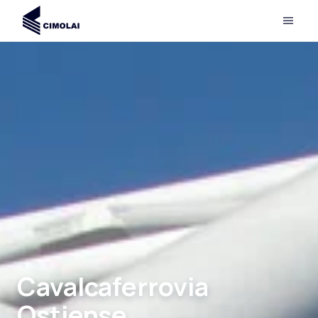
Cavalcaferrovia
Ostiense