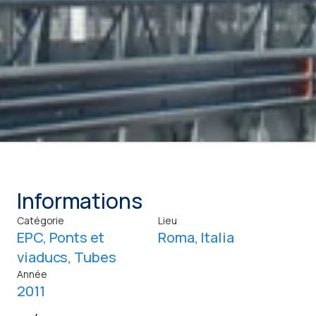
Informations
Catégorie
Lieu
EPC
,
Ponts et
Roma, Italia
viaducs
,
Tubes
Année
2011