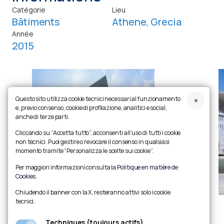
Catégorie
Lieu
Bâtiments
Athene, Grecia
Année
2015
Questo sito utilizza cookie tecnici necessari al funzionamento
e, previo consenso, cookie di profilazione, analitici e social,
anche di terze parti.
Cliccando su “Accetta tutto”, acconsenti all’uso di tutti i cookie
non tecnici. Puoi gestire o revocare il consenso in qualsiasi
momento tramite “Personalizza le scelte sui cookie”.
Per maggiori informazioni consulta la
Politique en matière de
Cookies
.
Chiudendo il banner con la X, resteranno attivi solo i cookie
tecnici.
Diapositive précédente
Mettre en pause le carrousel
Diapositive suivante
Ingrandisci foto
Techniques (toujours actifs)