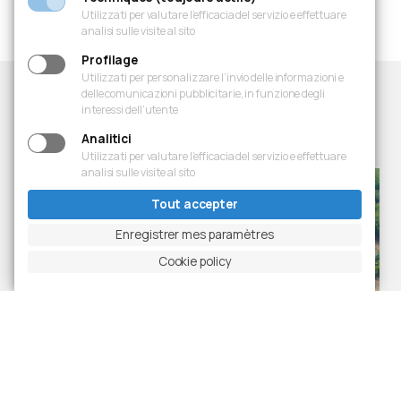
Utilizzati per valutare l’efficacia del servizio e effettuare
analisi sulle visite al sito
Profilage
Utilizzati per personalizzare l’invio delle informazioni e
delle comunicazioni pubblicitarie, in funzione degli
interessi dell’utente
Projets
Dernières réalisations
Analitici
Utilizzati per valutare l’efficacia del servizio e effettuare
analisi sulle visite al sito
Tout accepter
Enregistrer mes paramètres
Cookie policy