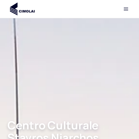
Centro Culturale
Stavros Niarchos